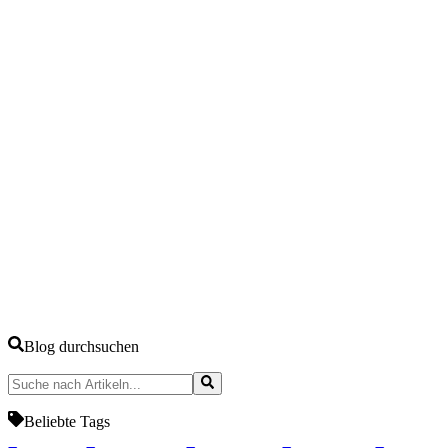
Hinweis: Dieser Artikel dient der allgemeinen Information und
ersetzt keine Steuerberatung. Kantonale Regelungen, Tarife und
Praktiken können sich ändern. Für konkrete Steuerfragen empfehlen
wir die Konsultation einer Treuhandstelle, einer Steuerberatung
oder direkt das zuständige kantonale Steueramt. Stand der
Angaben: Mai 2026.
#
Eigenmietwert Abschaffung Vermieter
#
Hypothekarzinsen
Steuerabzug Schweiz
#
Mieteinnahmen versteuern Schweiz 2026
#
Pauschalabzug Liegenschaft Schweiz
#
Unterhaltskosten
steuerlich absetzbar Vermieter
Share
X
LinkedIn
Copy link
Blog durchsuchen
Beliebte Tags