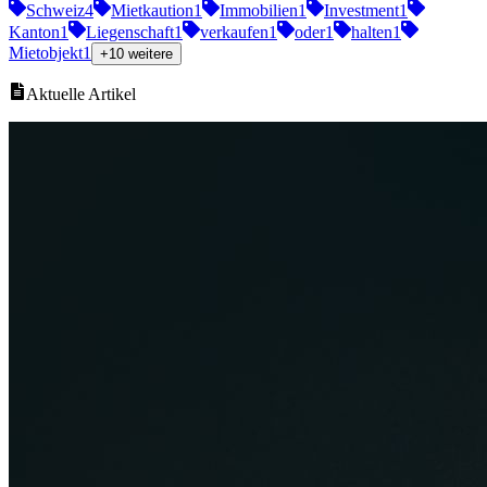
Schweiz
4
Mietkaution
1
Immobilien
1
Investment
1
Kanton
1
Liegenschaft
1
verkaufen
1
oder
1
halten
1
Mietobjekt
1
+10 weitere
Aktuelle Artikel