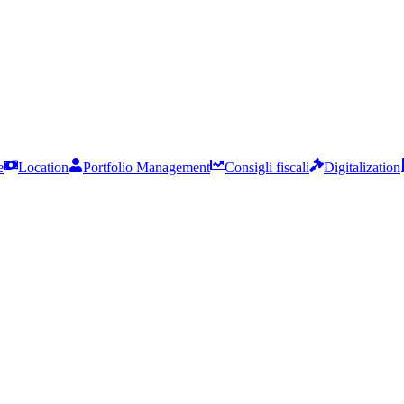
e
Location
Portfolio Management
Consigli fiscali
Digitalization