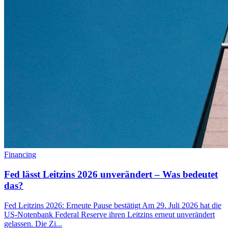
Financing
Fed lässt Leitzins 2026 unverändert – Was bedeutet
das?
Fed Leitzins 2026: Erneute Pause bestätigt Am 29. Juli 2026 hat die
US-Notenbank Federal Reserve ihren Leitzins erneut unverändert
gelassen. Die Zi...