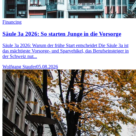
Financing
Säule 3a 2026: So starten Junge in die Vorsorge
Säule 3a 2026: Warum der frühe Start entscheidet Die Säule 3a ist
das mächtigste Vorsorge- und Sparvehikel, das Berufseinsteiger in
der Schweiz nut...
Wolfgang Staufer
05.08.2026