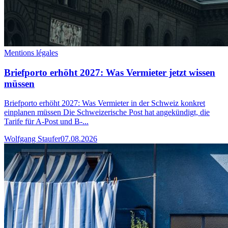
Mentions légales
Briefporto erhöht 2027: Was Vermieter jetzt wissen
müssen
Briefporto erhöht 2027: Was Vermieter in der Schweiz konkret
einplanen müssen Die Schweizerische Post hat angekündigt, die
Tarife für A-Post und B-...
Wolfgang Staufer
07.08.2026