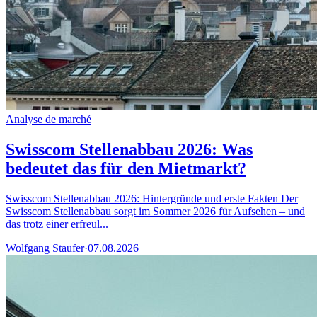
Analyse de marché
Swisscom Stellenabbau 2026: Was
bedeutet das für den Mietmarkt?
Swisscom Stellenabbau 2026: Hintergründe und erste Fakten Der
Swisscom Stellenabbau sorgt im Sommer 2026 für Aufsehen – und
das trotz einer erfreul...
Wolfgang Staufer
·
07.08.2026