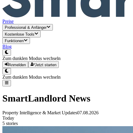
Preise
Professional
&
Anfänger
Kostenlose Tools
Funktionen
Blog
Zum dunklen Modus wechseln
Anmelden
Jetzt starten
Zum dunklen Modus wechseln
SmartLandlord News
Property Intelligence & Market Updates
07.08.2026
Today
5
stories