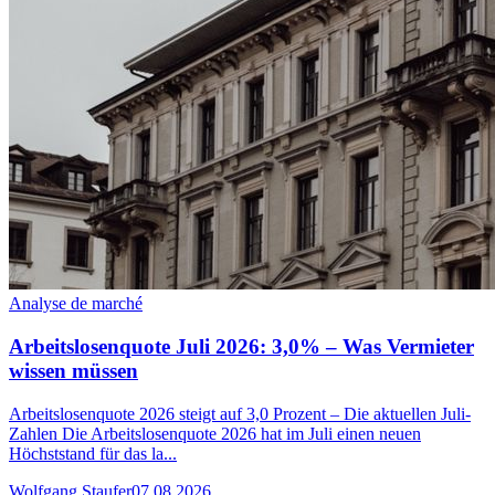
Analyse de marché
Arbeitslosenquote Juli 2026: 3,0% – Was Vermieter
wissen müssen
Arbeitslosenquote 2026 steigt auf 3,0 Prozent – Die aktuellen Juli-
Zahlen Die Arbeitslosenquote 2026 hat im Juli einen neuen
Höchststand für das la...
Wolfgang Staufer
07.08.2026