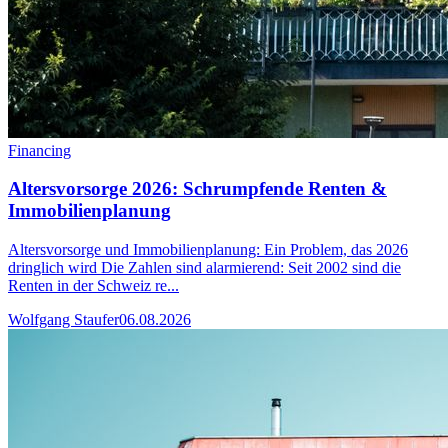
Financing
Altersvorsorge 2026: Schrumpfende Renten &
Immobilienplanung
Altersvorsorge und Immobilienplanung: Ein Problem, das 2026
dringlich wird Die Zahlen sind alarmierend: Seit 2002 sind die
Renten in der Schweiz re...
Wolfgang Staufer
06.08.2026